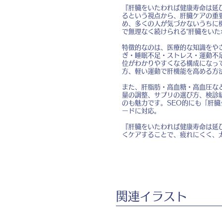
『肝臓をいたわれば健康寿命は延
るという視点から、肝臓ケアの重
め、多くの人が気づかないうちに
で無理なく続けられる“肝臓をいた
特徴的なのは、医療的な知識をや
ぎ・睡眠不足・ストレス・運動不
位がわかりやすくなる構成になっ
方、軽い運動で肝機能を高める方
また、肝脂肪・高血糖・高血圧な
量の調整、サプリの選び方、検診
のも魅力です。SEO的にも「肝臓
ードに対応。
『肝臓をいたわれば健康寿命は延び
くケアすることで、疲れにくく、
​関連イラスト