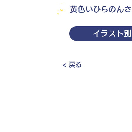
黄色いひらのんさ
イラスト別
< 戻る