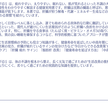
びる!』は、疲れやすい、太りやすい、眠れない、肌が荒れるといった不調の
要性をわかりやすく解説する健康実用書です。肝臓は沈黙の臓器と呼ばれ、悪
機能が低下します。本書では、肝臓が担う解毒・代謝・エネルギー生成などの
わる習慣”を紹介しています。
さしく日常レベルに落とし込み、誰でも始められる具体的な行動に翻訳してい
足といった、現代人が避けにくい生活要因がどのように肝臓へ負担をかけるの
ています。特に、肝臓を守る食事法（たんぱく質・ビタミン・オメガ3の取り
法、質の良い睡眠を確保するコツなど、科学的根拠に基づいたアプローチが豊
ど生活習慣病の予防にも役立つ知識が多く、健康寿命を延ばしたい中高年層に
結果の見方、肝臓が疲れているサインの見分け方など“今日からできる改善策”
ケア」「肝臓 疲れ サイン」「脂肪肝 改善」「健康寿命を延ばす方法」「中
る!』は、体の不調を根本から整え、長く元気で過ごすための“生活改善の教
太りにくく、若々しく過ごすための実践的な知識を提供しています。