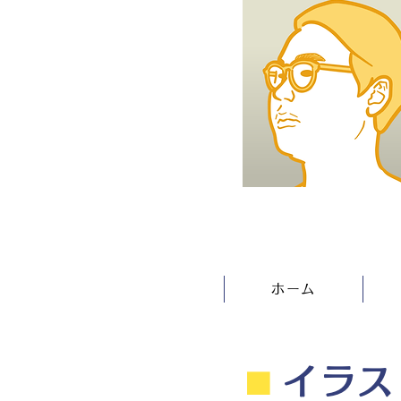
ホーム
⬛︎
イラス