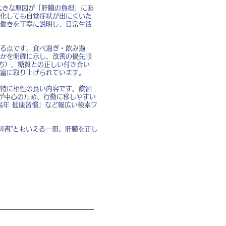
大きな原因が「肝臓の負担」にあ
化しても自覚症状が出にくいた
働きを丁寧に説明し、日常生活
る点です。食べ過ぎ・飲み過
かを明確に示し、改善の優先順
方）、糖質との正しい付き合い
富に取り上げられています。
特に相性の良い内容です。飲酒
が中心のため、行動に移しやすい
高年 健康習慣」など幅広い検索ワ
科書”ともいえる一冊。肝臓を正し