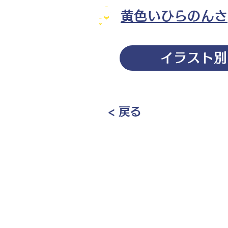
黄色いひらのんさ
イラスト別
< 戻る