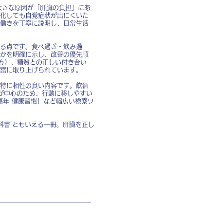
大きな原因が「肝臓の負担」にあ
化しても自覚症状が出にくいた
働きを丁寧に説明し、日常生活
る点です。食べ過ぎ・飲み過
かを明確に示し、改善の優先順
方）、糖質との正しい付き合い
富に取り上げられています。
特に相性の良い内容です。飲酒
が中心のため、行動に移しやすい
高年 健康習慣」など幅広い検索ワ
科書”ともいえる一冊。肝臓を正し