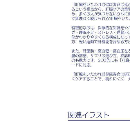
『肝臓をいたわれば健康寿命は延
るという視点から、肝臓ケアの重
め、多くの人が気づかないうちに
で無理なく続けられる“肝臓をいた
特徴的なのは、医療的な知識をや
ぎ・睡眠不足・ストレス・運動不
位がわかりやすくなる構成になっ
方、軽い運動で肝機能を高める方
また、肝脂肪・高血糖・高血圧な
量の調整、サプリの選び方、検診
のも魅力です。SEO的にも「肝臓
ードに対応。
『肝臓をいたわれば健康寿命は延び
くケアすることで、疲れにくく、
​関連イラスト