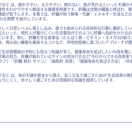
びる!』は、疲れやすい、太りやすい、眠れない、肌が荒れるといった不調の
要性をわかりやすく解説する健康実用書です。肝臓は沈黙の臓器と呼ばれ、悪
機能が低下します。本書では、肝臓が担う解毒・代謝・エネルギー生成などの
わる習慣”を紹介しています。
さしく日常レベルに落とし込み、誰でも始められる具体的な行動に翻訳してい
足といった、現代人が避けにくい生活要因がどのように肝臓へ負担をかけるの
ています。特に、肝臓を守る食事法（たんぱく質・ビタミン・オメガ3の取り
法、質の良い睡眠を確保するコツなど、科学的根拠に基づいたアプローチが豊
ど生活習慣病の予防にも役立つ知識が多く、健康寿命を延ばしたい中高年層に
結果の見方、肝臓が疲れているサインの見分け方など“今日からできる改善策”
ケア」「肝臓 疲れ サイン」「脂肪肝 改善」「健康寿命を延ばす方法」「中
る!』は、体の不調を根本から整え、長く元気で過ごすための“生活改善の教
太りにくく、若々しく過ごすための実践的な知識を提供しています。