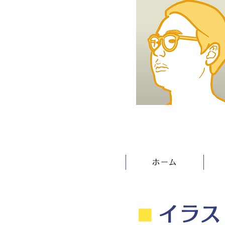
ホーム
⬛︎
イラス