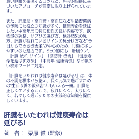
良い睡眠を確保するコツなど、科学的根拠に基
づいたアプローチが豊富に取り上げられていま
す。
また、肝脂肪・高血糖・高血圧など生活習慣病
の予防にも役立つ知識が多く、健康寿命を延ば
したい中高年層に特に相性の良い内容です。飲
酒量の調整、サプリの選び方、検診結果の見
方、肝臓が疲れているサインの見分け方など“今
日からできる改善策”が中心のため、行動に移し
やすいのも魅力です。SEO的にも「肝臓ケア」
「肝臓 疲れ サイン」「脂肪肝 改善」「健康寿
命を延ばす方法」「中高年 健康習慣」など幅広
い検索ワードに対応。
『肝臓をいたわれば健康寿命は延びる!』は、体
の不調を根本から整え、長く元気で過ごすため
の“生活改善の教科書”ともいえる一冊。肝臓を
正しくケアすることで、疲れにくく、太りにく
く、若々しく過ごすための実践的な知識を提供
しています。
肝臓をいたわれば健康寿命は
延びる!
著 者：
栗原 毅 (監修)