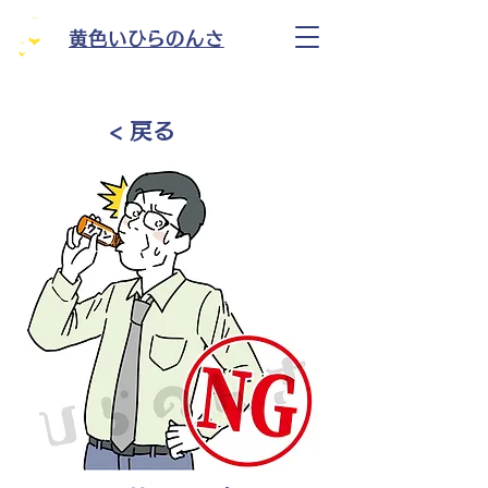
黄色いひらのんさ
< 戻る