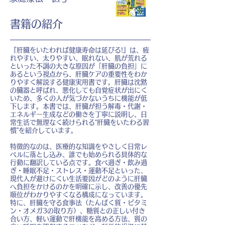
書籍の紹介
『肝臓をいたわれば健康寿命は延びる!』は、疲
れやすい、太りやすい、眠れない、肌が荒れる
といった不調の大きな原因が「肝臓の負担」に
あるという視点から、肝臓ケアの重要性をわか
りやすく解説する健康実用書です。肝臓は沈黙
の臓器と呼ばれ、悪化しても自覚症状が出にく
いため、多くの人が気づかないうちに機能が低
下します。本書では、肝臓が担う解毒・代謝・
エネルギー生成などの働きを丁寧に説明し、日
常生活で無理なく続けられる“肝臓をいたわる習
慣”を紹介しています。
特徴的なのは、医療的な知識をやさしく日常レ
ベルに落とし込み、誰でも始められる具体的な
行動に翻訳している点です。食べ過ぎ・飲み過
ぎ・睡眠不足・ストレス・運動不足といった、
現代人が避けにくい生活要因がどのように肝臓
へ負担をかけるのかを明確に示し、改善の優先
順位がわかりやすくなる構成になっています。
特に、肝臓を守る食事法（たんぱく質・ビタミ
ン・オメガ3の取り方）、糖質との正しい付き
合い方、軽い運動で肝機能を高める方法、質の