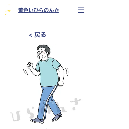
黄色いひらのんさ
< 戻る