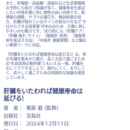
また、肝脂肪・高血糖・高血圧など生活習慣病
の予防にも役立つ知識が多く、健康寿命を延ば
したい中高年層に特に相性の良い内容です。飲
酒量の調整、サプリの選び方、検診結果の見
方、肝臓が疲れているサインの見分け方など“今
日からできる改善策”が中心のため、行動に移し
やすいのも魅力です。SEO的にも「肝臓ケア」
「肝臓 疲れ サイン」「脂肪肝 改善」「健康寿
命を延ばす方法」「中高年 健康習慣」など幅広
い検索ワードに対応。
『肝臓をいたわれば健康寿命は延びる!』は、体
の不調を根本から整え、長く元気で過ごすため
の“生活改善の教科書”ともいえる一冊。肝臓を
正しくケアすることで、疲れにくく、太りにく
く、若々しく過ごすための実践的な知識を提供
しています。
肝臓をいたわれば健康寿命は
延びる!
著 者：
栗原 毅 (監修)
出版社：
宝島社
発行日：
2024年12月11日