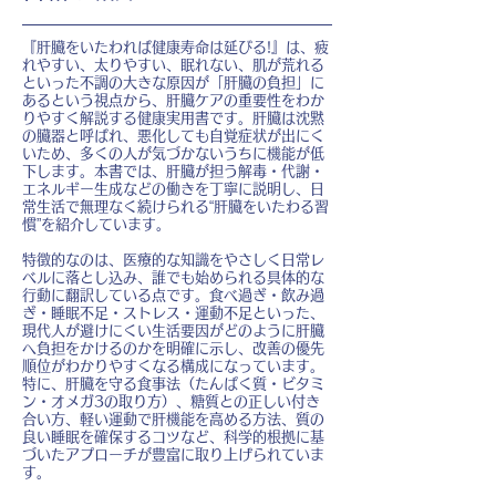
『肝臓をいたわれば健康寿命は延びる!』は、疲
れやすい、太りやすい、眠れない、肌が荒れる
といった不調の大きな原因が「肝臓の負担」に
あるという視点から、肝臓ケアの重要性をわか
りやすく解説する健康実用書です。肝臓は沈黙
の臓器と呼ばれ、悪化しても自覚症状が出にく
いため、多くの人が気づかないうちに機能が低
下します。本書では、肝臓が担う解毒・代謝・
エネルギー生成などの働きを丁寧に説明し、日
常生活で無理なく続けられる“肝臓をいたわる習
慣”を紹介しています。
特徴的なのは、医療的な知識をやさしく日常レ
ベルに落とし込み、誰でも始められる具体的な
行動に翻訳している点です。食べ過ぎ・飲み過
ぎ・睡眠不足・ストレス・運動不足といった、
現代人が避けにくい生活要因がどのように肝臓
へ負担をかけるのかを明確に示し、改善の優先
順位がわかりやすくなる構成になっています。
特に、肝臓を守る食事法（たんぱく質・ビタミ
ン・オメガ3の取り方）、糖質との正しい付き
合い方、軽い運動で肝機能を高める方法、質の
良い睡眠を確保するコツなど、科学的根拠に基
づいたアプローチが豊富に取り上げられていま
す。