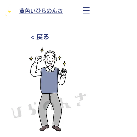
黄色いひらのんさ
< 戻る