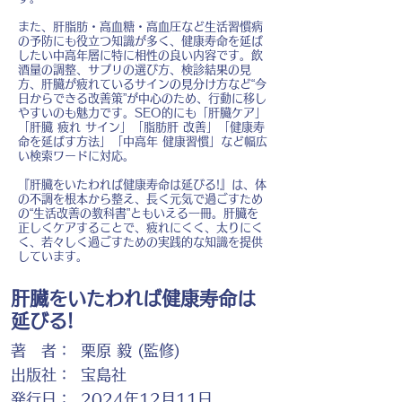
また、肝脂肪・高血糖・高血圧など生活習慣病
の予防にも役立つ知識が多く、健康寿命を延ば
したい中高年層に特に相性の良い内容です。飲
酒量の調整、サプリの選び方、検診結果の見
方、肝臓が疲れているサインの見分け方など“今
日からできる改善策”が中心のため、行動に移し
やすいのも魅力です。SEO的にも「肝臓ケア」
「肝臓 疲れ サイン」「脂肪肝 改善」「健康寿
命を延ばす方法」「中高年 健康習慣」など幅広
い検索ワードに対応。
『肝臓をいたわれば健康寿命は延びる!』は、体
の不調を根本から整え、長く元気で過ごすため
の“生活改善の教科書”ともいえる一冊。肝臓を
正しくケアすることで、疲れにくく、太りにく
く、若々しく過ごすための実践的な知識を提供
しています。
肝臓をいたわれば健康寿命は
延びる!
著 者：
栗原 毅 (監修)
出版社：
宝島社
発行日：
2024年12月11日