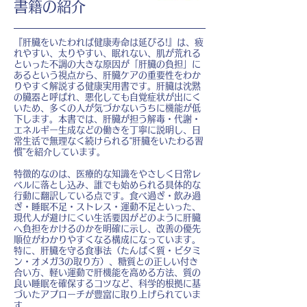
書籍の紹介
『肝臓をいたわれば健康寿命は延びる!』は、疲
れやすい、太りやすい、眠れない、肌が荒れる
といった不調の大きな原因が「肝臓の負担」に
あるという視点から、肝臓ケアの重要性をわか
りやすく解説する健康実用書です。肝臓は沈黙
の臓器と呼ばれ、悪化しても自覚症状が出にく
いため、多くの人が気づかないうちに機能が低
下します。本書では、肝臓が担う解毒・代謝・
エネルギー生成などの働きを丁寧に説明し、日
常生活で無理なく続けられる“肝臓をいたわる習
慣”を紹介しています。
特徴的なのは、医療的な知識をやさしく日常レ
ベルに落とし込み、誰でも始められる具体的な
行動に翻訳している点です。食べ過ぎ・飲み過
ぎ・睡眠不足・ストレス・運動不足といった、
現代人が避けにくい生活要因がどのように肝臓
へ負担をかけるのかを明確に示し、改善の優先
順位がわかりやすくなる構成になっています。
特に、肝臓を守る食事法（たんぱく質・ビタミ
ン・オメガ3の取り方）、糖質との正しい付き
合い方、軽い運動で肝機能を高める方法、質の
良い睡眠を確保するコツなど、科学的根拠に基
づいたアプローチが豊富に取り上げられていま
す。