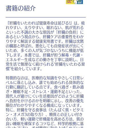
書籍の紹介
『肝臓をいたわれば健康寿命は延びる!』は、疲
れやすい、太りやすい、眠れない、肌が荒れる
といった不調の大きな原因が「肝臓の負担」に
あるという視点から、肝臓ケアの重要性をわか
りやすく解説する健康実用書です。肝臓は沈黙
の臓器と呼ばれ、悪化しても自覚症状が出にく
いため、多くの人が気づかないうちに機能が低
下します。本書では、肝臓が担う解毒・代謝・
エネルギー生成などの働きを丁寧に説明し、日
常生活で無理なく続けられる“肝臓をいたわる習
慣”を紹介しています。
特徴的なのは、医療的な知識をやさしく日常レ
ベルに落とし込み、誰でも始められる具体的な
行動に翻訳している点です。食べ過ぎ・飲み過
ぎ・睡眠不足・ストレス・運動不足といった、
現代人が避けにくい生活要因がどのように肝臓
へ負担をかけるのかを明確に示し、改善の優先
順位がわかりやすくなる構成になっています。
特に、肝臓を守る食事法（たんぱく質・ビタミ
ン・オメガ3の取り方）、糖質との正しい付き
合い方、軽い運動で肝機能を高める方法、質の
良い睡眠を確保するコツなど、科学的根拠に基