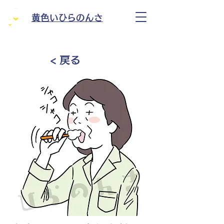
黄色いひらのんさ
< 戻る