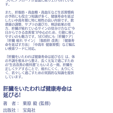
づいたアプローチが豊富に取り上げられていま
す。
また、肝脂肪・高血糖・高血圧など生活習慣病
の予防にも役立つ知識が多く、健康寿命を延ば
したい中高年層に特に相性の良い内容です。飲
酒量の調整、サプリの選び方、検診結果の見
方、肝臓が疲れているサインの見分け方など“今
日からできる改善策”が中心のため、行動に移し
やすいのも魅力です。SEO的にも「肝臓ケア」
「肝臓 疲れ サイン」「脂肪肝 改善」「健康寿
命を延ばす方法」「中高年 健康習慣」など幅広
い検索ワードに対応。
『肝臓をいたわれば健康寿命は延びる!』は、体
の不調を根本から整え、長く元気で過ごすため
の“生活改善の教科書”ともいえる一冊。肝臓を
正しくケアすることで、疲れにくく、太りにく
く、若々しく過ごすための実践的な知識を提供
しています。
肝臓をいたわれば健康寿命は
延びる!
著 者：
栗原 毅 (監修)
出版社：
宝島社