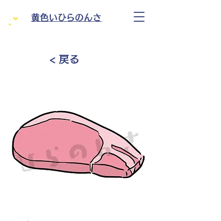
黄色いひらのんさ
< 戻る