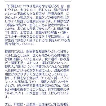
『肝臓をいたわれば健康寿命は延びる!』は、疲
れやすい、太りやすい、眠れない、肌が荒れる
といった不調の大きな原因が「肝臓の負担」に
あるという視点から、肝臓ケアの重要性をわか
りやすく解説する健康実用書です。肝臓は沈黙
の臓器と呼ばれ、悪化しても自覚症状が出にく
いため、多くの人が気づかないうちに機能が低
下します。本書では、肝臓が担う解毒・代謝・
エネルギー生成などの働きを丁寧に説明し、日
常生活で無理なく続けられる“肝臓をいたわる習
慣”を紹介しています。
特徴的なのは、医療的な知識をやさしく日常レ
ベルに落とし込み、誰でも始められる具体的な
行動に翻訳している点です。食べ過ぎ・飲み過
ぎ・睡眠不足・ストレス・運動不足といった、
現代人が避けにくい生活要因がどのように肝臓
へ負担をかけるのかを明確に示し、改善の優先
順位がわかりやすくなる構成になっています。
特に、肝臓を守る食事法（たんぱく質・ビタミ
ン・オメガ3の取り方）、糖質との正しい付き
合い方、軽い運動で肝機能を高める方法、質の
良い睡眠を確保するコツなど、科学的根拠に基
づいたアプローチが豊富に取り上げられていま
す。
また、肝脂肪・高血糖・高血圧など生活習慣病