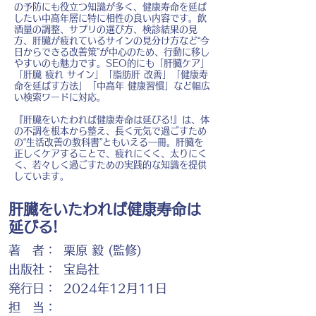
の予防にも役立つ知識が多く、健康寿命を延ば
したい中高年層に特に相性の良い内容です。飲
酒量の調整、サプリの選び方、検診結果の見
方、肝臓が疲れているサインの見分け方など“今
日からできる改善策”が中心のため、行動に移し
やすいのも魅力です。SEO的にも「肝臓ケア」
「肝臓 疲れ サイン」「脂肪肝 改善」「健康寿
命を延ばす方法」「中高年 健康習慣」など幅広
い検索ワードに対応。
『肝臓をいたわれば健康寿命は延びる!』は、体
の不調を根本から整え、長く元気で過ごすため
の“生活改善の教科書”ともいえる一冊。肝臓を
正しくケアすることで、疲れにくく、太りにく
く、若々しく過ごすための実践的な知識を提供
しています。
肝臓をいたわれば健康寿命は
延びる!
著 者：
栗原 毅 (監修)
出版社：
宝島社
発行日：
2024年12月11日
担 当：