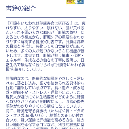
書籍の紹介
『肝臓をいたわれば健康寿命は延びる!』は、疲
れやすい、太りやすい、眠れない、肌が荒れる
といった不調の大きな原因が「肝臓の負担」に
あるという視点から、肝臓ケアの重要性をわか
りやすく解説する健康実用書です。肝臓は沈黙
の臓器と呼ばれ、悪化しても自覚症状が出にく
いため、多くの人が気づかないうちに機能が低
下します。本書では、肝臓が担う解毒・代謝・
エネルギー生成などの働きを丁寧に説明し、日
常生活で無理なく続けられる“肝臓をいたわる習
慣”を紹介しています。
特徴的なのは、医療的な知識をやさしく日常レ
ベルに落とし込み、誰でも始められる具体的な
行動に翻訳している点です。食べ過ぎ・飲み過
ぎ・睡眠不足・ストレス・運動不足といった、
現代人が避けにくい生活要因がどのように肝臓
へ負担をかけるのかを明確に示し、改善の優先
順位がわかりやすくなる構成になっています。
特に、肝臓を守る食事法（たんぱく質・ビタミ
ン・オメガ3の取り方）、糖質との正しい付き
合い方、軽い運動で肝機能を高める方法、質の
良い睡眠を確保するコツなど、科学的根拠に基