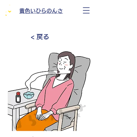
黄色いひらのんさ
< 戻る