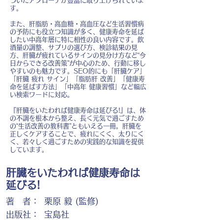
づいたアプローチが豊富に取り上げられていま
す。
また、肝脂肪・高血糖・高血圧など生活習慣病
の予防にも役立つ知識が多く、健康寿命を延ば
したい中高年層に特に相性の良い内容です。飲
酒量の調整、サプリの選び方、検診結果の見
方、肝臓が疲れているサインの見分け方など“今
日からできる改善策”が中心のため、行動に移し
やすいのも魅力です。SEO的にも「肝臓ケア」
「肝臓 疲れ サイン」「脂肪肝 改善」「健康寿
命を延ばす方法」「中高年 健康習慣」など幅広
い検索ワードに対応。
『肝臓をいたわれば健康寿命は延びる!』は、体
の不調を根本から整え、長く元気で過ごすため
の“生活改善の教科書”ともいえる一冊。肝臓を
正しくケアすることで、疲れにくく、太りにく
く、若々しく過ごすための実践的な知識を提供
しています。
肝臓をいたわれば健康寿命は
延びる!
著 者：
栗原 毅 (監修)
出版社：
宝島社