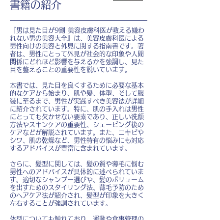
書籍の紹介
『男は見た目が9割 美容皮膚科医が教える嫌わ
れない男の美容大全』は、美容皮膚科医による
男性向けの美容と外見に関する指南書です。著
者は、男性にとって外見が社会的な印象や人間
関係にどれほど影響を与えるかを強調し、見た
目を整えることの重要性を説いています。
本書では、見た目を良くするために必要な基本
的なケアから始まり、肌や髪、体型、そして服
装に至るまで、男性が実践すべき美容法が詳細
に紹介されています。特に、肌の手入れは男性
にとっても欠かせない要素であり、正しい洗顔
方法やスキンケアの重要性、シェービング後の
ケアなどが解説されています。また、ニキビや
シワ、肌の乾燥など、男性特有の悩みにも対応
するアドバイスが豊富に含まれています。
さらに、髪型に関しては、髪の質や薄毛に悩む
男性へのアドバイスが具体的に述べられていま
す。適切なシャンプー選びや、髪のボリューム
を出すためのスタイリング法、薄毛予防のため
のヘアケア法が紹介され、髪型が印象を大きく
左右することが強調されています。
体型についても触れており、運動や食事管理の