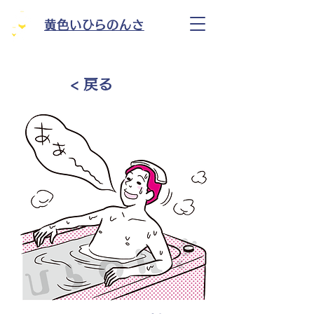
黄色いひらのんさ
< 戻る