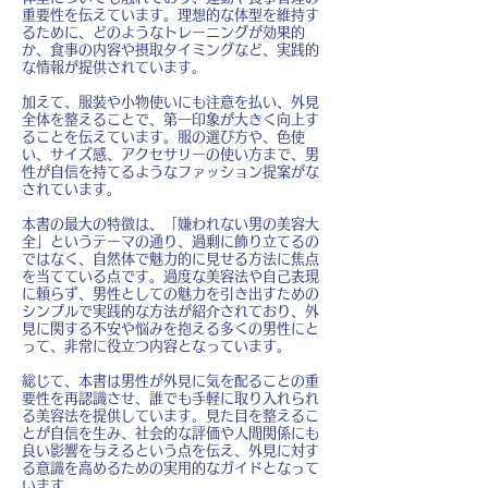
重要性を伝えています。理想的な体型を維持す
るために、どのようなトレーニングが効果的
か、食事の内容や摂取タイミングなど、実践的
な情報が提供されています。
加えて、服装や小物使いにも注意を払い、外見
全体を整えることで、第一印象が大きく向上す
ることを伝えています。服の選び方や、色使
い、サイズ感、アクセサリーの使い方まで、男
性が自信を持てるようなファッション提案がな
されています。
本書の最大の特徴は、「嫌われない男の美容大
全」というテーマの通り、過剰に飾り立てるの
ではなく、自然体で魅力的に見せる方法に焦点
を当てている点です。過度な美容法や自己表現
に頼らず、男性としての魅力を引き出すための
シンプルで実践的な方法が紹介されており、外
見に関する不安や悩みを抱える多くの男性にと
って、非常に役立つ内容となっています。
総じて、本書は男性が外見に気を配ることの重
要性を再認識させ、誰でも手軽に取り入れられ
る美容法を提供しています。見た目を整えるこ
とが自信を生み、社会的な評価や人間関係にも
良い影響を与えるという点を伝え、外見に対す
る意識を高めるための実用的なガイドとなって
います。