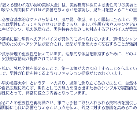
医が教える嫌われない男の美容大全』は、美容皮膚科医による男性向けの美容
印象や人間関係にどれほど影響を与えるかを強調し、見た目を整えることの重
に必要な基本的なケアから始まり、肌や髪、体型、そして服装に至るまで、男
入れは男性にとっても欠かせない要素であり、正しい洗顔方法やスキンケアの
ニキビやシワ、肌の乾燥など、男性特有の悩みにも対応するアドバイスが豊富
や薄毛に悩む男性へのアドバイスが具体的に述べられています。適切なシャン
予防のためのヘアケア法が紹介され、髪型が印象を大きく左右することが強調
や食事管理の重要性を伝えています。理想的な体型を維持するために、どのよ
、実践的な情報が提供されています。
を払い、外見全体を整えることで、第一印象が大きく向上することを伝えてい
まで、男性が自信を持てるようなファッション提案がなされています。
い男の美容大全」というテーマの通り、過剰に飾り立てるのではなく、自然体
や自己表現に頼らず、男性としての魅力を引き出すためのシンプルで実践的な
男性にとって、非常に役立つ内容となっています。
配ることの重要性を再認識させ、誰でも手軽に取り入れられる美容法を提供し
間関係にも良い影響を与えるという点を伝え、外見に対する意識を高めるため