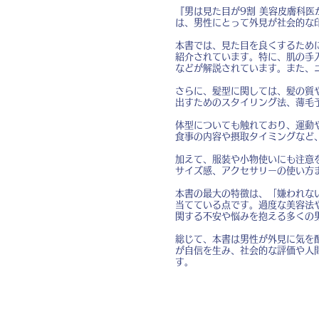
『男は見た目が9割 美容皮膚科
は、男性にとって外見が社会的な
本書では、見た目を良くするため
紹介されています。特に、肌の手
などが解説されています。また、
さらに、髪型に関しては、髪の質
出すためのスタイリング法、薄毛
体型についても触れており、運動
食事の内容や摂取タイミングなど
加えて、服装や小物使いにも注意
サイズ感、アクセサリーの使い方
本書の最大の特徴は、「嫌われな
当てている点です。過度な美容法
関する不安や悩みを抱える多くの
総じて、本書は男性が外見に気を
が自信を生み、社会的な評価や人
す。