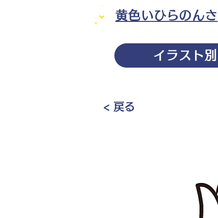
黄色いひらのんさ
イラスト別
< 戻る