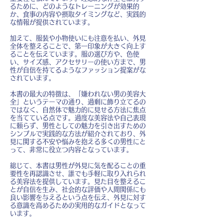
るために、どのようなトレーニングが効果的
か、食事の内容や摂取タイミングなど、実践的
な情報が提供されています。
加えて、服装や小物使いにも注意を払い、外見
全体を整えることで、第一印象が大きく向上す
ることを伝えています。服の選び方や、色使
い、サイズ感、アクセサリーの使い方まで、男
性が自信を持てるようなファッション提案がな
されています。
本書の最大の特徴は、「嫌われない男の美容大
全」というテーマの通り、過剰に飾り立てるの
ではなく、自然体で魅力的に見せる方法に焦点
を当てている点です。過度な美容法や自己表現
に頼らず、男性としての魅力を引き出すための
シンプルで実践的な方法が紹介されており、外
見に関する不安や悩みを抱える多くの男性にと
って、非常に役立つ内容となっています。
総じて、本書は男性が外見に気を配ることの重
要性を再認識させ、誰でも手軽に取り入れられ
る美容法を提供しています。見た目を整えるこ
とが自信を生み、社会的な評価や人間関係にも
良い影響を与えるという点を伝え、外見に対す
る意識を高めるための実用的なガイドとなって
います。