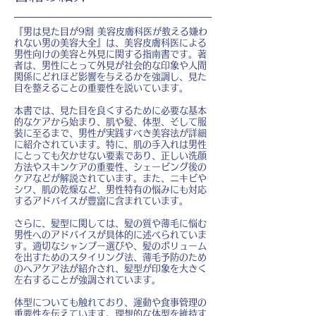
『男は見た目が9割 美容皮膚科医が教える嫌わ
れない男の美容大全』は、美容皮膚科医による
男性向けの美容と外見に関する指南書です。著
者は、男性にとって外見が社会的な印象や人間
関係にどれほど影響を与えるかを強調し、見た
目を整えることの重要性を説いています。
本書では、見た目を良くするために必要な基本
的なケアから始まり、肌や髪、体型、そして服
装に至るまで、男性が実践すべき美容法が詳細
に紹介されています。特に、肌の手入れは男性
にとっても欠かせない要素であり、正しい洗顔
方法やスキンケアの重要性、シェービング後の
ケアなどが解説されています。また、ニキビや
シワ、肌の乾燥など、男性特有の悩みにも対応
するアドバイスが豊富に含まれています。
さらに、髪型に関しては、髪の質や薄毛に悩む
男性へのアドバイスが具体的に述べられていま
す。適切なシャンプー選びや、髪のボリューム
を出すためのスタイリング法、薄毛予防のため
のヘアケア法が紹介され、髪型が印象を大きく
左右することが強調されています。
体型についても触れており、運動や食事管理の
重要性を伝えています。理想的な体型を維持す