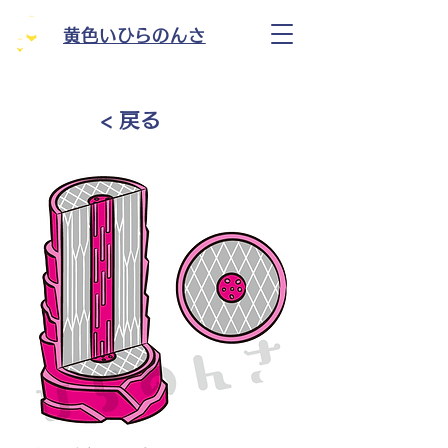
黄色いひらのんさ
< 戻る