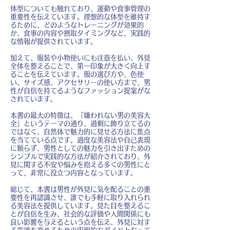
体型についても触れており、運動や食事管理の
重要性を伝えています。理想的な体型を維持す
るために、どのようなトレーニングが効果的
か、食事の内容や摂取タイミングなど、実践的
な情報が提供されています。
加えて、服装や小物使いにも注意を払い、外見
全体を整えることで、第一印象が大きく向上す
ることを伝えています。服の選び方や、色使
い、サイズ感、アクセサリーの使い方まで、男
性が自信を持てるようなファッション提案がな
されています。
本書の最大の特徴は、「嫌われない男の美容大
全」というテーマの通り、過剰に飾り立てるの
ではなく、自然体で魅力的に見せる方法に焦点
を当てている点です。過度な美容法や自己表現
に頼らず、男性としての魅力を引き出すための
シンプルで実践的な方法が紹介されており、外
見に関する不安や悩みを抱える多くの男性にと
って、非常に役立つ内容となっています。
総じて、本書は男性が外見に気を配ることの重
要性を再認識させ、誰でも手軽に取り入れられ
る美容法を提供しています。見た目を整えるこ
とが自信を生み、社会的な評価や人間関係にも
良い影響を与えるという点を伝え、外見に対す