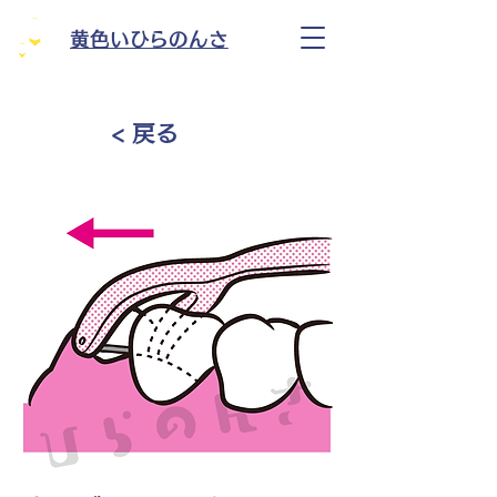
黄色いひらのんさ
< 戻る