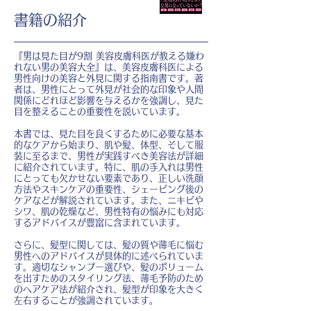
書籍の紹介
『男は見た目が9割 美容皮膚科医が教える嫌わ
れない男の美容大全』は、美容皮膚科医による
男性向けの美容と外見に関する指南書です。著
者は、男性にとって外見が社会的な印象や人間
関係にどれほど影響を与えるかを強調し、見た
目を整えることの重要性を説いています。
本書では、見た目を良くするために必要な基本
的なケアから始まり、肌や髪、体型、そして服
装に至るまで、男性が実践すべき美容法が詳細
に紹介されています。特に、肌の手入れは男性
にとっても欠かせない要素であり、正しい洗顔
方法やスキンケアの重要性、シェービング後の
ケアなどが解説されています。また、ニキビや
シワ、肌の乾燥など、男性特有の悩みにも対応
するアドバイスが豊富に含まれています。
さらに、髪型に関しては、髪の質や薄毛に悩む
男性へのアドバイスが具体的に述べられていま
す。適切なシャンプー選びや、髪のボリューム
を出すためのスタイリング法、薄毛予防のため
のヘアケア法が紹介され、髪型が印象を大きく
左右することが強調されています。