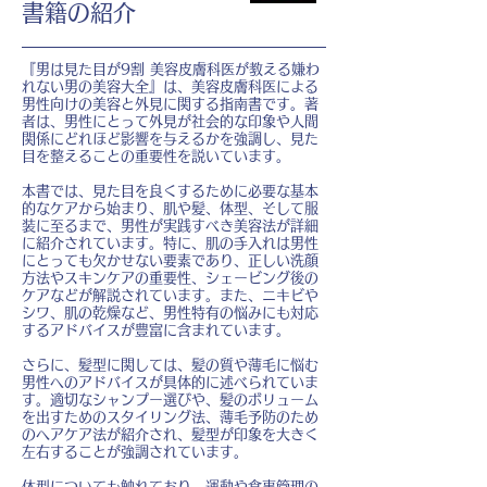
ま
書籍の紹介
し
た
『男は見た目が9割 美容皮膚科医が教える嫌わ
れない男の美容大全』は、美容皮膚科医による
男性向けの美容と外見に関する指南書です。著
者は、男性にとって外見が社会的な印象や人間
関係にどれほど影響を与えるかを強調し、見た
目を整えることの重要性を説いています。
本書では、見た目を良くするために必要な基本
的なケアから始まり、肌や髪、体型、そして服
装に至るまで、男性が実践すべき美容法が詳細
に紹介されています。特に、肌の手入れは男性
にとっても欠かせない要素であり、正しい洗顔
方法やスキンケアの重要性、シェービング後の
ケアなどが解説されています。また、ニキビや
シワ、肌の乾燥など、男性特有の悩みにも対応
するアドバイスが豊富に含まれています。
さらに、髪型に関しては、髪の質や薄毛に悩む
男性へのアドバイスが具体的に述べられていま
す。適切なシャンプー選びや、髪のボリューム
を出すためのスタイリング法、薄毛予防のため
のヘアケア法が紹介され、髪型が印象を大きく
左右することが強調されています。
体型についても触れており、運動や食事管理の