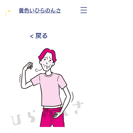
黄色いひらのんさ
< 戻る