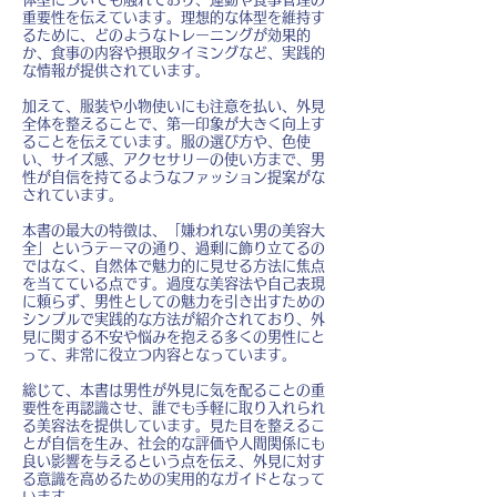
重要性を伝えています。理想的な体型を維持す
るために、どのようなトレーニングが効果的
か、食事の内容や摂取タイミングなど、実践的
な情報が提供されています。
加えて、服装や小物使いにも注意を払い、外見
全体を整えることで、第一印象が大きく向上す
ることを伝えています。服の選び方や、色使
い、サイズ感、アクセサリーの使い方まで、男
性が自信を持てるようなファッション提案がな
されています。
本書の最大の特徴は、「嫌われない男の美容大
全」というテーマの通り、過剰に飾り立てるの
ではなく、自然体で魅力的に見せる方法に焦点
を当てている点です。過度な美容法や自己表現
に頼らず、男性としての魅力を引き出すための
シンプルで実践的な方法が紹介されており、外
見に関する不安や悩みを抱える多くの男性にと
って、非常に役立つ内容となっています。
総じて、本書は男性が外見に気を配ることの重
要性を再認識させ、誰でも手軽に取り入れられ
る美容法を提供しています。見た目を整えるこ
とが自信を生み、社会的な評価や人間関係にも
良い影響を与えるという点を伝え、外見に対す
る意識を高めるための実用的なガイドとなって
います。