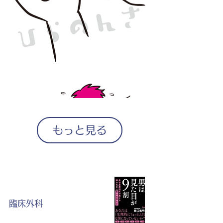
もっと見る
ギ
ャ
ラ
リ
ー
臨床外科
か
ら
出