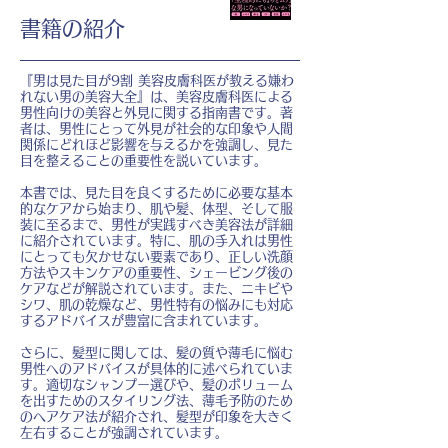
書籍の紹介
『男は見た目が9割 美容皮膚科医が教える嫌わ
れない男の美容大全』は、美容皮膚科医による
男性向けの美容と外見に関する指南書です。著
者は、男性にとって外見が社会的な印象や人間
関係にどれほど影響を与えるかを強調し、見た
目を整えることの重要性を説いています。
本書では、見た目を良くするために必要な基本
的なケアから始まり、肌や髪、体型、そして服
装に至るまで、男性が実践すべき美容法が詳細
に紹介されています。特に、肌の手入れは男性
にとっても欠かせない要素であり、正しい洗顔
方法やスキンケアの重要性、シェービング後の
ケアなどが解説されています。また、ニキビや
シワ、肌の乾燥など、男性特有の悩みにも対応
するアドバイスが豊富に含まれています。
さらに、髪型に関しては、髪の質や薄毛に悩む
男性へのアドバイスが具体的に述べられていま
す。適切なシャンプー選びや、髪のボリューム
を出すためのスタイリング法、薄毛予防のため
のヘアケア法が紹介され、髪型が印象を大きく
左右することが強調されています。