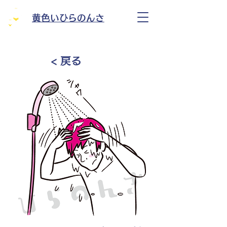
黄色いひらのんさ
< 戻る