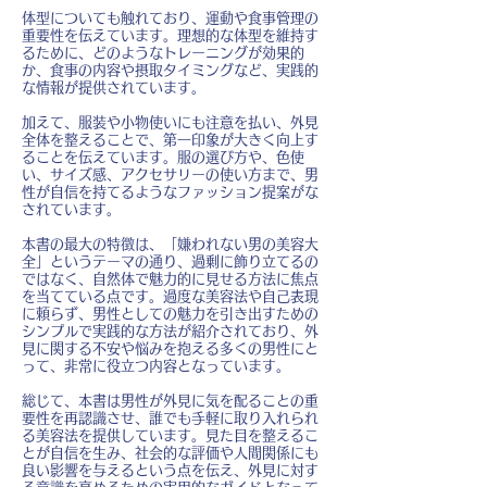
体型についても触れており、運動や食事管理の
重要性を伝えています。理想的な体型を維持す
るために、どのようなトレーニングが効果的
か、食事の内容や摂取タイミングなど、実践的
な情報が提供されています。
加えて、服装や小物使いにも注意を払い、外見
全体を整えることで、第一印象が大きく向上す
ることを伝えています。服の選び方や、色使
い、サイズ感、アクセサリーの使い方まで、男
性が自信を持てるようなファッション提案がな
されています。
本書の最大の特徴は、「嫌われない男の美容大
全」というテーマの通り、過剰に飾り立てるの
ではなく、自然体で魅力的に見せる方法に焦点
を当てている点です。過度な美容法や自己表現
に頼らず、男性としての魅力を引き出すための
シンプルで実践的な方法が紹介されており、外
見に関する不安や悩みを抱える多くの男性にと
って、非常に役立つ内容となっています。
総じて、本書は男性が外見に気を配ることの重
要性を再認識させ、誰でも手軽に取り入れられ
る美容法を提供しています。見た目を整えるこ
とが自信を生み、社会的な評価や人間関係にも
良い影響を与えるという点を伝え、外見に対す