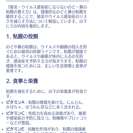
『肺炎・ウイルス感染症にならないのど・鼻の
粘膜の整え方』は、健康的なのどと鼻の粘膜を
維持することで、肺炎やウイルス感染症のリス
クを減らす方法について解説しています。以下
にその内容を要約します。
1. 粘膜の役割
のどや鼻の粘膜は、ウイルスや細菌の侵入を防
ぐための最初の防御ラインです。粘膜が健康で
あると、ウイルスや細菌が体内に入るのを防
ぎ、感染症を予防する力が高まります。粘膜の
健康を保つためには、正しい生活習慣と食事が
重要です。
2. 食事と栄養
粘膜を強化するために、以下の栄養素が有効で
す。
ビタミンA
：粘膜の修復を助ける。にんじん、
かぼちゃ、ほうれん草などに多く含まれる。
ビタミンC
：免疫力を高める効果があり、風邪
や感染症の予防に役立つ。柑橘類やブロッコリ
ーなどが豊富。
ビタミンE
：抗酸化作用があり、粘膜の健康維