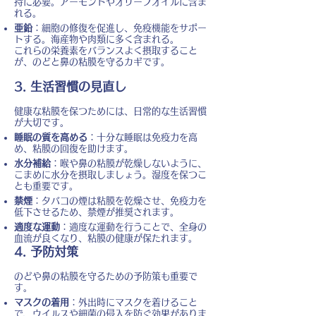
持に必要。アーモンドやオリーブオイルに含ま
れる。
亜鉛
：細胞の修復を促進し、免疫機能をサポー
トする。海産物や肉類に多く含まれる。
これらの栄養素をバランスよく摂取すること
が、のどと鼻の粘膜を守るカギです。
3. 生活習慣の見直し
健康な粘膜を保つためには、日常的な生活習慣
が大切です。
睡眠の質を高める
：十分な睡眠は免疫力を高
め、粘膜の回復を助けます。
水分補給
：喉や鼻の粘膜が乾燥しないように、
こまめに水分を摂取しましょう。湿度を保つこ
とも重要です。
禁煙
：タバコの煙は粘膜を乾燥させ、免疫力を
低下させるため、禁煙が推奨されます。
適度な運動
：適度な運動を行うことで、全身の
血流が良くなり、粘膜の健康が保たれます。
4. 予防対策
のどや鼻の粘膜を守るための予防策も重要で
す。
マスクの着用
：外出時にマスクを着けること
で、ウイルスや細菌の侵入を防ぐ効果がありま