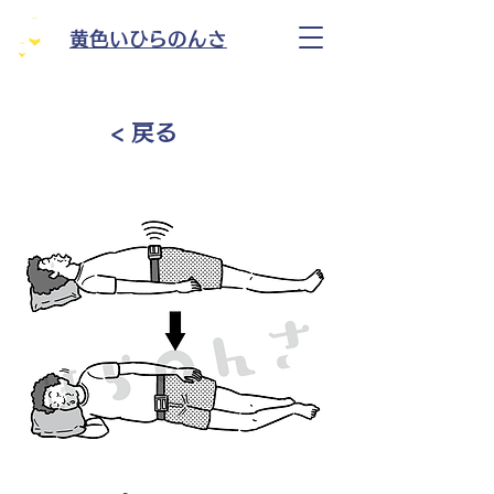
黄色いひらのんさ
< 戻る