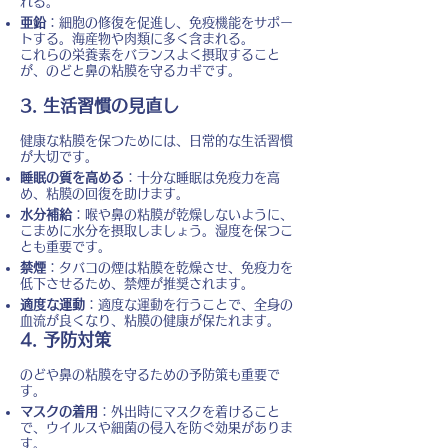
れる。
亜鉛
：細胞の修復を促進し、免疫機能をサポー
トする。海産物や肉類に多く含まれる。
これらの栄養素をバランスよく摂取すること
が、のどと鼻の粘膜を守るカギです。
3. 生活習慣の見直し
健康な粘膜を保つためには、日常的な生活習慣
が大切です。
睡眠の質を高める
：十分な睡眠は免疫力を高
め、粘膜の回復を助けます。
水分補給
：喉や鼻の粘膜が乾燥しないように、
こまめに水分を摂取しましょう。湿度を保つこ
とも重要です。
禁煙
：タバコの煙は粘膜を乾燥させ、免疫力を
低下させるため、禁煙が推奨されます。
適度な運動
：適度な運動を行うことで、全身の
血流が良くなり、粘膜の健康が保たれます。
4. 予防対策
のどや鼻の粘膜を守るための予防策も重要で
す。
マスクの着用
：外出時にマスクを着けること
で、ウイルスや細菌の侵入を防ぐ効果がありま
す。