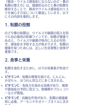
『肺炎・ウイルス感染症にならないのど・鼻の
粘膜の整え方』は、健康的なのどと鼻の粘膜を
維持することで、肺炎やウイルス感染症のリス
クを減らす方法について解説しています。以下
にその内容を要約します。
1. 粘膜の役割
のどや鼻の粘膜は、ウイルスや細菌の侵入を防
ぐための最初の防御ラインです。粘膜が健康で
あると、ウイルスや細菌が体内に入るのを防
ぎ、感染症を予防する力が高まります。粘膜の
健康を保つためには、正しい生活習慣と食事が
重要です。
2. 食事と栄養
粘膜を強化するために、以下の栄養素が有効で
す。
ビタミンA
：粘膜の修復を助ける。にんじん、
かぼちゃ、ほうれん草などに多く含まれる。
ビタミンC
：免疫力を高める効果があり、風邪
や感染症の予防に役立つ。柑橘類やブロッコリ
ーなどが豊富。
ビタミンE
：抗酸化作用があり、粘膜の健康維
持に必要。アーモンドやオリーブオイルに含ま