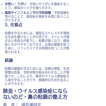
手洗い・うがい
：手洗いやうがいを徹底するこ
とで、感染のリスクを減らせます。
風邪やインフルエンザの予防接種
：予防接種を
受けることで、感染症の発症を未然に防ぐこと
ができます。
5. 注意点
粘膜を守るためには、過度なストレスや不規則
な生活を避けることが大切です。ストレスが溜
まると免疫力が低下し、粘膜が弱くなり、感染
症にかかりやすくなります。心身の健康を保つ
ために、リラックスできる時間を持つことが推
奨されます。
結論
粘膜の健康を守るためには、栄養の摂取、生活
習慣の改善、予防対策を組み合わせることが重
要です。これにより、肺炎やウイルス感染症か
ら身を守ることができ、健康的な生活を送るこ
とができます。
肺炎・ウイルス感染症になら
ないのど・鼻の粘膜の整え方
著 者：
浦長瀬昌宏