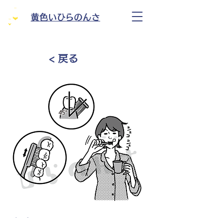
黄色いひらのんさ
< 戻る