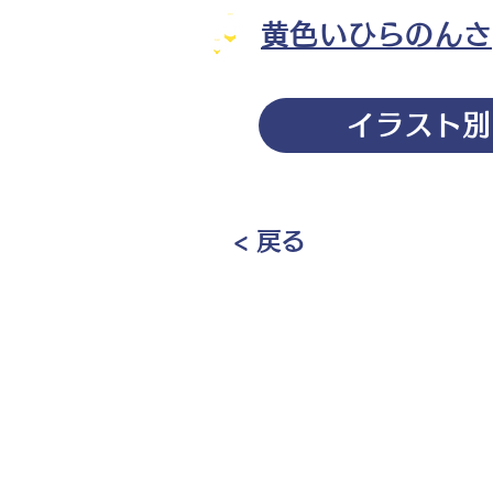
黄色いひらのんさ
イラスト別
< 戻る