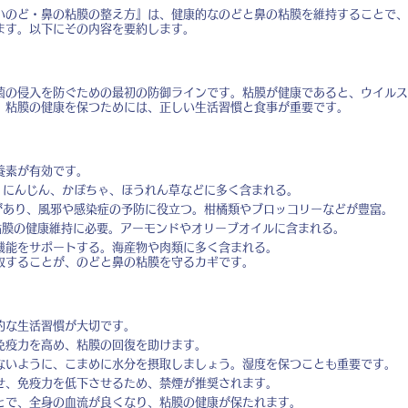
いのど・鼻の粘膜の整え方』は、健康的なのどと鼻の粘膜を維持することで、
ます。以下にその内容を要約します。
菌の侵入を防ぐための最初の防御ラインです。粘膜が健康であると、ウイルス
。粘膜の健康を保つためには、正しい生活習慣と食事が重要です。
養素が有効です。
。にんじん、かぼちゃ、ほうれん草などに多く含まれる。
があり、風邪や感染症の予防に役立つ。柑橘類やブロッコリーなどが豊富。
粘膜の健康維持に必要。アーモンドやオリーブオイルに含まれる。
機能をサポートする。海産物や肉類に多く含まれる。
取することが、のどと鼻の粘膜を守るカギです。
的な生活習慣が大切です。
免疫力を高め、粘膜の回復を助けます。
ないように、こまめに水分を摂取しましょう。湿度を保つことも重要です。
せ、免疫力を低下させるため、禁煙が推奨されます。
とで、全身の血流が良くなり、粘膜の健康が保たれます。