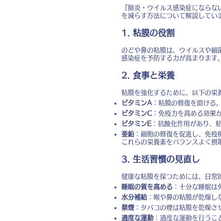
『肺炎・ウイルス感染症にならな
を減らす方法について解説してい
1. 粘膜の役割
のどや鼻の粘膜は、ウイルスや細
感染症を予防する力が高まります
2. 食事と栄養
粘膜を強化するために、以下の栄
ビタミンA
：粘膜の修復を助ける
ビタミンC
：免疫力を高める効果
ビタミンE
：抗酸化作用があり、
亜鉛
：細胞の修復を促進し、免疫
これらの栄養素をバランスよく摂
3. 生活習慣の見直し
健康な粘膜を保つためには、日常
睡眠の質を高める
：十分な睡眠は
水分補給
：喉や鼻の粘膜が乾燥し
禁煙
：タバコの煙は粘膜を乾燥さ
適度な運動
：適度な運動を行うこ