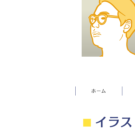
ホーム
⬛︎
イラス