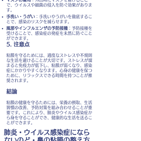
で、ウイルスや細菌の侵入を防ぐ効果がありま
す。
手洗い・うがい
：手洗いやうがいを徹底するこ
とで、感染のリスクを減らせます。
風邪やインフルエンザの予防接種
：予防接種を
受けることで、感染症の発症を未然に防ぐこと
ができます。
5. 注意点
粘膜を守るためには、過度なストレスや不規則
な生活を避けることが大切です。ストレスが溜
まると免疫力が低下し、粘膜が弱くなり、感染
症にかかりやすくなります。心身の健康を保つ
ために、リラックスできる時間を持つことが推
奨されます。
結論
粘膜の健康を守るためには、栄養の摂取、生活
習慣の改善、予防対策を組み合わせることが重
要です。これにより、肺炎やウイルス感染症か
ら身を守ることができ、健康的な生活を送るこ
とができます。
肺炎・ウイルス感染症になら
ないのど・鼻の粘膜の整え方