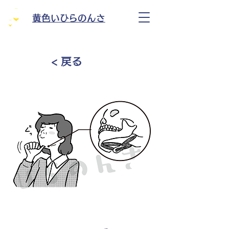
黄色いひらのんさ
< 戻る