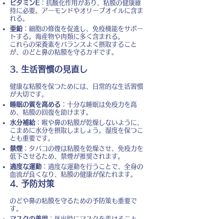
ビタミンE
：抗酸化作用があり、粘膜の健康維
持に必要。アーモンドやオリーブオイルに含ま
れる。
亜鉛
：細胞の修復を促進し、免疫機能をサポー
トする。海産物や肉類に多く含まれる。
これらの栄養素をバランスよく摂取すること
が、のどと鼻の粘膜を守るカギです。
3. 生活習慣の見直し
健康な粘膜を保つためには、日常的な生活習慣
が大切です。
睡眠の質を高める
：十分な睡眠は免疫力を高
め、粘膜の回復を助けます。
水分補給
：喉や鼻の粘膜が乾燥しないように、
こまめに水分を摂取しましょう。湿度を保つこ
とも重要です。
禁煙
：タバコの煙は粘膜を乾燥させ、免疫力を
低下させるため、禁煙が推奨されます。
適度な運動
：適度な運動を行うことで、全身の
血流が良くなり、粘膜の健康が保たれます。
4. 予防対策
のどや鼻の粘膜を守るための予防策も重要で
す。
マスクの着用
：外出時にマスクを着けること