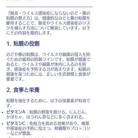
『肺炎・ウイルス感染症にならないのど・鼻の
粘膜の整え方』は、健康的なのどと鼻の粘膜を
維持することで、肺炎やウイルス感染症のリス
クを減らす方法について解説しています。以下
にその内容を要約します。
1. 粘膜の役割
のどや鼻の粘膜は、ウイルスや細菌の侵入を防
ぐための最初の防御ラインです。粘膜が健康で
あると、ウイルスや細菌が体内に入るのを防
ぎ、感染症を予防する力が高まります。粘膜の
健康を保つためには、正しい生活習慣と食事が
重要です。
2. 食事と栄養
粘膜を強化するために、以下の栄養素が有効で
す。
ビタミンA
：粘膜の修復を助ける。にんじん、
かぼちゃ、ほうれん草などに多く含まれる。
ビタミンC
：免疫力を高める効果があり、風邪
や感染症の予防に役立つ。柑橘類やブロッコリ
ーなどが豊富。