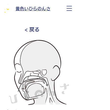
黄色いひらのんさ
< 戻る