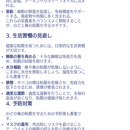
持に必要。アーモンドやオリーブオイルに含ま
れる。
亜鉛
：細胞の修復を促進し、免疫機能をサポー
トする。海産物や肉類に多く含まれる。
これらの栄養素をバランスよく摂取すること
が、のどと鼻の粘膜を守るカギです。
3. 生活習慣の見直し
健康な粘膜を保つためには、日常的な生活習慣
が大切です。
睡眠の質を高める
：十分な睡眠は免疫力を高
め、粘膜の回復を助けます。
水分補給
：喉や鼻の粘膜が乾燥しないように、
こまめに水分を摂取しましょう。湿度を保つこ
とも重要です。
禁煙
：タバコの煙は粘膜を乾燥させ、免疫力を
低下させるため、禁煙が推奨されます。
適度な運動
：適度な運動を行うことで、全身の
血流が良くなり、粘膜の健康が保たれます。
4. 予防対策
のどや鼻の粘膜を守るための予防策も重要で
す。
マスクの着用
：外出時にマスクを着けること
で、ウイルスや細菌の侵入を防ぐ効果がありま