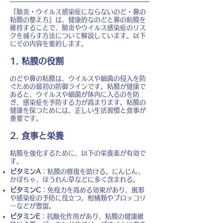
『肺炎・ウイルス感染症にならないのど・鼻の
粘膜の整え方』は、健康的なのどと鼻の粘膜を
維持することで、肺炎やウイルス感染症のリス
クを減らす方法について解説しています。以下
にその内容を要約します。
1. 粘膜の役割
のどや鼻の粘膜は、ウイルスや細菌の侵入を防
ぐための最初の防御ラインです。粘膜が健康で
あると、ウイルスや細菌が体内に入るのを防
ぎ、感染症を予防する力が高まります。粘膜の
健康を保つためには、正しい生活習慣と食事が
重要です。
2. 食事と栄養
粘膜を強化するために、以下の栄養素が有効で
す。
ビタミンA
：粘膜の修復を助ける。にんじん、
かぼちゃ、ほうれん草などに多く含まれる。
ビタミンC
：免疫力を高める効果があり、風邪
や感染症の予防に役立つ。柑橘類やブロッコリ
ーなどが豊富。
ビタミンE
：抗酸化作用があり、粘膜の健康維