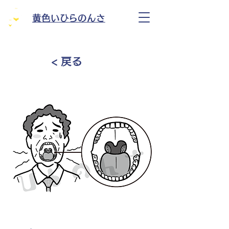
黄色いひらのんさ
< 戻る