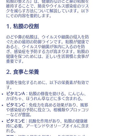
粘膜の整え方』は、健康的なのどと鼻の粘膜を
維持することで、肺炎やウイルス感染症のリス
クを減らす方法について解説しています。以下
にその内容を要約します。
1. 粘膜の役割
のどや鼻の粘膜は、ウイルスや細菌の侵入を防
ぐための最初の防御ラインです。粘膜が健康で
あると、ウイルスや細菌が体内に入るのを防
ぎ、感染症を予防する力が高まります。粘膜の
健康を保つためには、正しい生活習慣と食事が
重要です。
2. 食事と栄養
粘膜を強化するために、以下の栄養素が有効で
す。
ビタミンA
：粘膜の修復を助ける。にんじん、
かぼちゃ、ほうれん草などに多く含まれる。
ビタミンC
：免疫力を高める効果があり、風邪
や感染症の予防に役立つ。柑橘類やブロッコリ
ーなどが豊富。
ビタミンE
：抗酸化作用があり、粘膜の健康維
持に必要。アーモンドやオリーブオイルに含ま
れる。