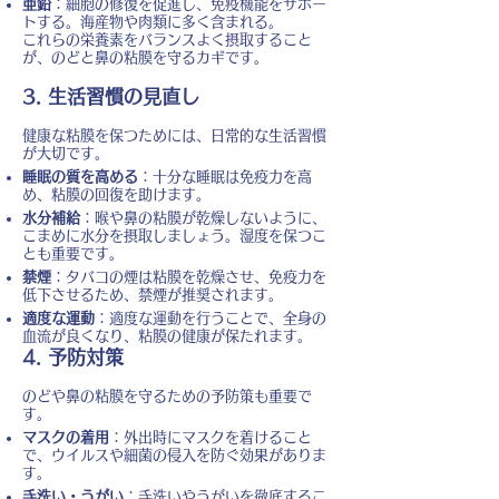
亜鉛
：細胞の修復を促進し、免疫機能をサポー
トする。海産物や肉類に多く含まれる。
これらの栄養素をバランスよく摂取すること
が、のどと鼻の粘膜を守るカギです。
3. 生活習慣の見直し
健康な粘膜を保つためには、日常的な生活習慣
が大切です。
睡眠の質を高める
：十分な睡眠は免疫力を高
め、粘膜の回復を助けます。
水分補給
：喉や鼻の粘膜が乾燥しないように、
こまめに水分を摂取しましょう。湿度を保つこ
とも重要です。
禁煙
：タバコの煙は粘膜を乾燥させ、免疫力を
低下させるため、禁煙が推奨されます。
適度な運動
：適度な運動を行うことで、全身の
血流が良くなり、粘膜の健康が保たれます。
4. 予防対策
のどや鼻の粘膜を守るための予防策も重要で
す。
マスクの着用
：外出時にマスクを着けること
で、ウイルスや細菌の侵入を防ぐ効果がありま
す。
手洗い・うがい
：手洗いやうがいを徹底するこ