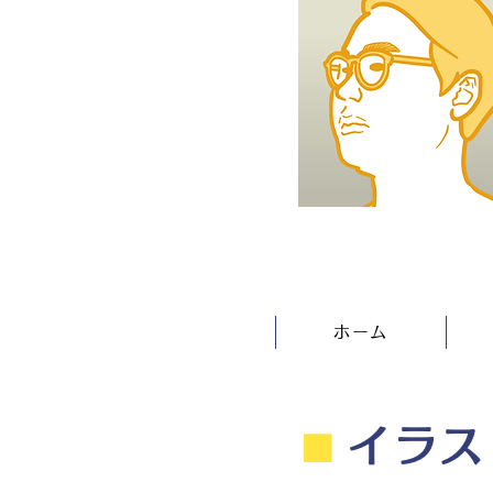
ホーム
⬛︎
イラス