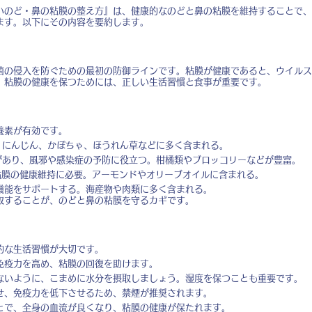
いのど・鼻の粘膜の整え方』は、健康的なのどと鼻の粘膜を維持することで、
ます。以下にその内容を要約します。
菌の侵入を防ぐための最初の防御ラインです。粘膜が健康であると、ウイルス
。粘膜の健康を保つためには、正しい生活習慣と食事が重要です。
養素が有効です。
。にんじん、かぼちゃ、ほうれん草などに多く含まれる。
があり、風邪や感染症の予防に役立つ。柑橘類やブロッコリーなどが豊富。
粘膜の健康維持に必要。アーモンドやオリーブオイルに含まれる。
機能をサポートする。海産物や肉類に多く含まれる。
取することが、のどと鼻の粘膜を守るカギです。
的な生活習慣が大切です。
免疫力を高め、粘膜の回復を助けます。
ないように、こまめに水分を摂取しましょう。湿度を保つことも重要です。
せ、免疫力を低下させるため、禁煙が推奨されます。
とで、全身の血流が良くなり、粘膜の健康が保たれます。