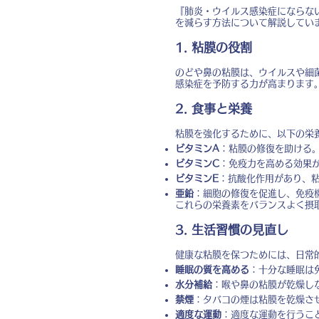
『肺炎・ウイルス感染症にならな
を減らす方法について解説してい
1. 粘膜の役割
のどや鼻の粘膜は、ウイルスや細
感染症を予防する力が高まります
2. 食事と栄養
粘膜を強化するために、以下の栄
ビタミンA
：粘膜の修復を助ける
ビタミンC
：免疫力を高める効果
ビタミンE
：抗酸化作用があり、
亜鉛
：細胞の修復を促進し、免疫
これらの栄養素をバランスよく摂
3. 生活習慣の見直し
健康な粘膜を保つためには、日常
睡眠の質を高める
：十分な睡眠は
水分補給
：喉や鼻の粘膜が乾燥し
禁煙
：タバコの煙は粘膜を乾燥さ
適度な運動
：適度な運動を行うこ