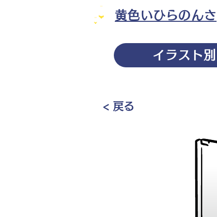
黄色いひらのんさ
イラスト別
< 戻る