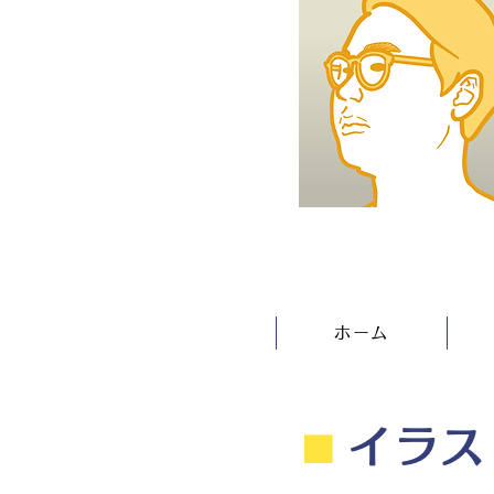
ホーム
⬛︎
イラス