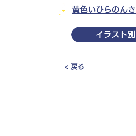
黄色いひらのんさ
イラスト別
< 戻る