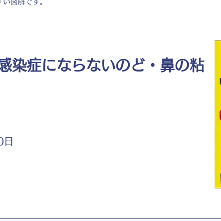
すい図解です。
感染症にならないのど・鼻の粘
0日
ト