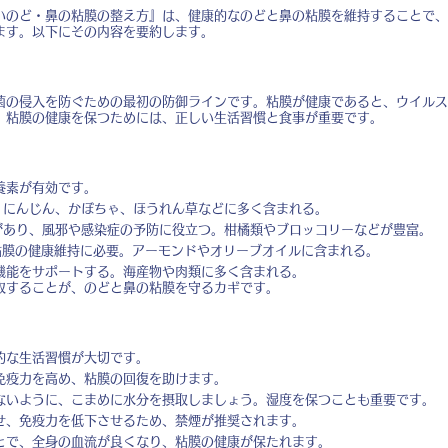
いのど・鼻の粘膜の整え方』は、健康的なのどと鼻の粘膜を維持することで、
ます。以下にその内容を要約します。
菌の侵入を防ぐための最初の防御ラインです。粘膜が健康であると、ウイルス
。粘膜の健康を保つためには、正しい生活習慣と食事が重要です。
養素が有効です。
。にんじん、かぼちゃ、ほうれん草などに多く含まれる。
があり、風邪や感染症の予防に役立つ。柑橘類やブロッコリーなどが豊富。
粘膜の健康維持に必要。アーモンドやオリーブオイルに含まれる。
機能をサポートする。海産物や肉類に多く含まれる。
取することが、のどと鼻の粘膜を守るカギです。
的な生活習慣が大切です。
免疫力を高め、粘膜の回復を助けます。
ないように、こまめに水分を摂取しましょう。湿度を保つことも重要です。
せ、免疫力を低下させるため、禁煙が推奨されます。
とで、全身の血流が良くなり、粘膜の健康が保たれます。