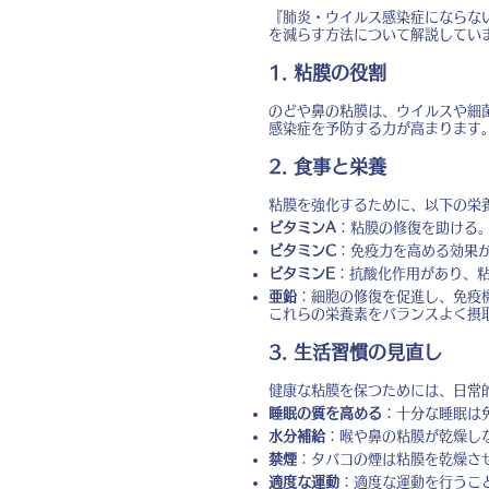
『肺炎・ウイルス感染症にならな
を減らす方法について解説してい
1. 粘膜の役割
のどや鼻の粘膜は、ウイルスや細
感染症を予防する力が高まります
2. 食事と栄養
粘膜を強化するために、以下の栄
ビタミンA
：粘膜の修復を助ける
ビタミンC
：免疫力を高める効果
ビタミンE
：抗酸化作用があり、
亜鉛
：細胞の修復を促進し、免疫
これらの栄養素をバランスよく摂
3. 生活習慣の見直し
健康な粘膜を保つためには、日常
睡眠の質を高める
：十分な睡眠は
水分補給
：喉や鼻の粘膜が乾燥し
禁煙
：タバコの煙は粘膜を乾燥さ
適度な運動
：適度な運動を行うこ